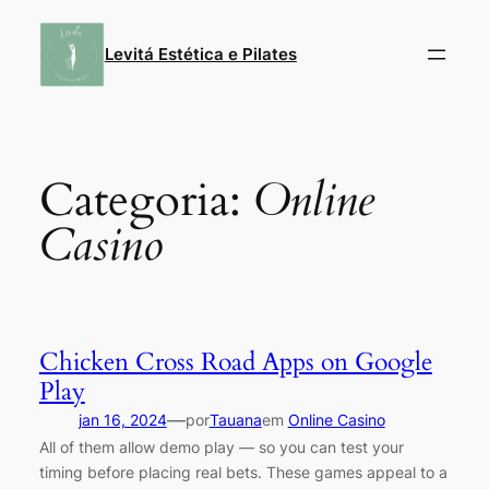
Pular
para
Levitá Estética e Pilates
o
conteúdo
Categoria:
Online
Casino
Chicken Cross Road Apps on Google
Play
—
jan 16, 2024
por
Tauana
em
Online Casino
All of them allow demo play — so you can test your
timing before placing real bets. These games appeal to a